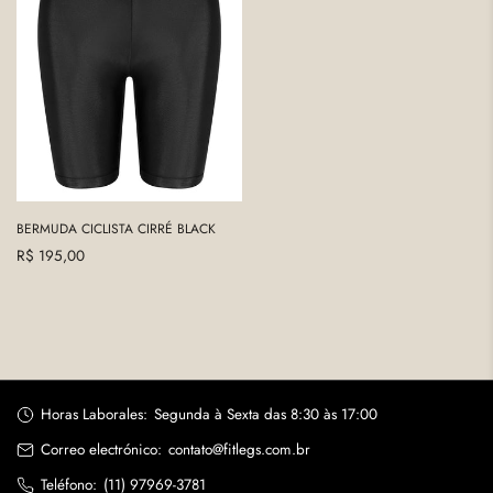
BERMUDA CICLISTA CIRRÉ BLACK
Precio
R$ 195,00
regular
Horas Laborales:
Segunda à Sexta das 8:30 às 17:00
Correo electrónico:
contato@fitlegs.com.br
Teléfono:
(11) 97969-3781