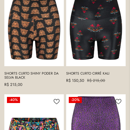
SHINY
CIRRÉ
PODER
KALI
DA
SELVA
BLACK
SHORTS CURTO SHINY PODER DA
SHORTS CURTO CIRRÉ KALI
SELVA BLACK
Precio
R$ 150,50
Precio
R$ 215,00
Precio
R$ 215,00
de
regular
regular
venta
MICRO
BERMUDA
-40%
-20%
SHORTS
CICLISTA
CIRRÉ
ONÇA
MAGIC
VIOLETA
MUSH
CASTANHO