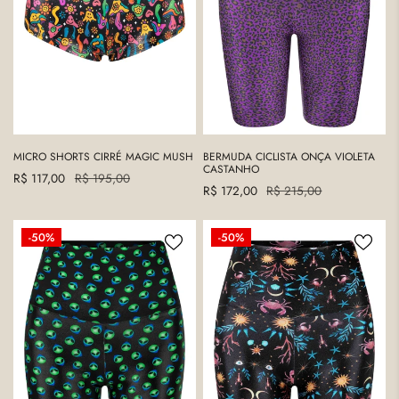
MICRO SHORTS CIRRÉ MAGIC MUSH
BERMUDA CICLISTA ONÇA VIOLETA
CASTANHO
Precio
R$ 117,00
Precio
R$ 195,00
Precio
R$ 172,00
Precio
R$ 215,00
de
regular
de
regular
venta
venta
SHORTS
SHORTS
-50%
-50%
CURTO
CURTO
CIRRÉ
CIRRÉ
ALIEN
MARÉ
STYLE`
E
SOL