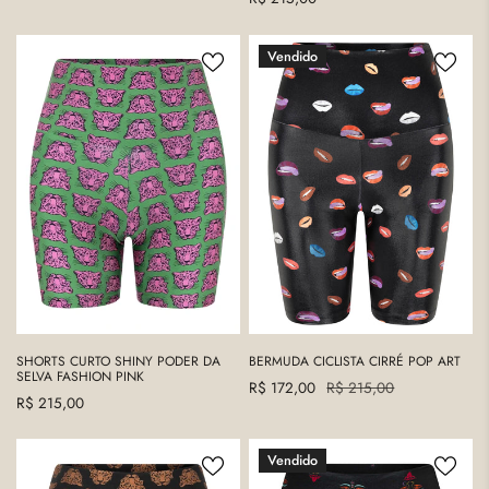
de
regular
regular
venta
SHORTS
BERMUDA
Vendido
CURTO
CICLISTA
SHINY
CIRRÉ
PODER
POP
DA
ART
SELVA
FASHION
PINK
SHORTS CURTO SHINY PODER DA
BERMUDA CICLISTA CIRRÉ POP ART
SELVA FASHION PINK
Precio
R$ 172,00
Precio
R$ 215,00
Precio
R$ 215,00
de
regular
regular
venta
SHORTS
SHORTS
Vendido
CURTO
CURTO