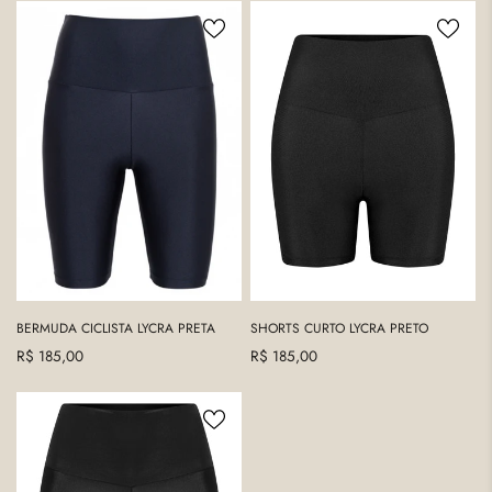
venta
Bermuda
Shorts
Ciclista
Curto
Lycra
Lycra
Preta
Preto
BERMUDA CICLISTA LYCRA PRETA
SHORTS CURTO LYCRA PRETO
Precio
R$ 185,00
Precio
R$ 185,00
regular
regular
Bermuda
Ciclista
Cirré
Black