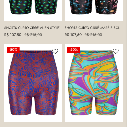
SHORTS CURTO CIRRÉ ALIEN STYLE`
SHORTS CURTO CIRRÉ MARÉ E SOL
Precio
R$ 107,50
Precio
R$ 215,00
Precio
R$ 107,50
Precio
R$ 215,00
de
regular
de
regular
venta
venta
SHORTS
SHORTS
-50%
-50%
CURTO
CURTO
CIRRÉ
SHINY
BORBOLETA
ENERGIA
PSICODÉLICA
CINTILANTE