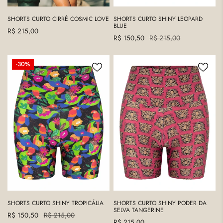
SHORTS CURTO CIRRÉ COSMIC LOVE
SHORTS CURTO SHINY LEOPARD
BLUE
Precio
R$ 215,00
Precio
R$ 150,50
Precio
R$ 215,00
regular
de
regular
venta
SHORTS
SHORTS
-30%
CURTO
CURTO
SHINY
SHINY
TROPICÁLIA
PODER
DA
SELVA
TANGERINE
SHORTS CURTO SHINY TROPICÁLIA
SHORTS CURTO SHINY PODER DA
SELVA TANGERINE
Precio
R$ 150,50
Precio
R$ 215,00
Precio
R$ 215,00