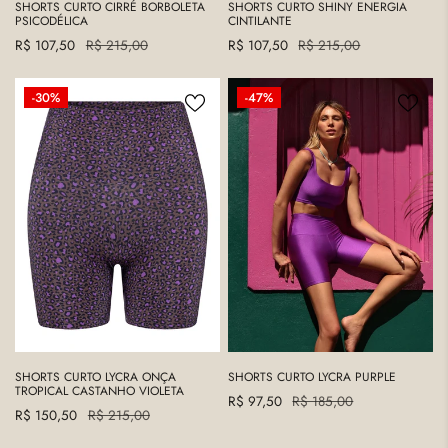
SHORTS CURTO CIRRÉ BORBOLETA
SHORTS CURTO SHINY ENERGIA
PSICODÉLICA
CINTILANTE
Precio
R$ 107,50
Precio
R$ 215,00
Precio
R$ 107,50
Precio
R$ 215,00
de
regular
de
regular
venta
venta
SHORTS
Shorts
-30%
-47%
CURTO
Curto
LYCRA
Lycra
ONÇA
Purple
TROPICAL
CASTANHO
VIOLETA
SHORTS CURTO LYCRA ONÇA
SHORTS CURTO LYCRA PURPLE
TROPICAL CASTANHO VIOLETA
Precio
R$ 97,50
Precio
R$ 185,00
Precio
R$ 150,50
Precio
R$ 215,00
de
regular
de
regular
venta