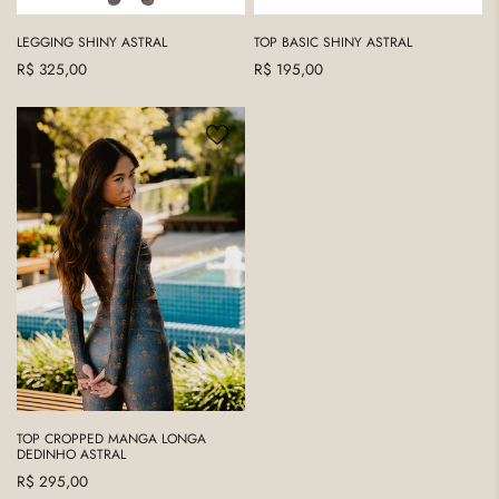
LEGGING SHINY ASTRAL
TOP BASIC SHINY ASTRAL
Preço
R$ 325,00
Preço
R$ 195,00
regular
regular
TOP
CROPPED
MANGA
LONGA
DEDINHO
ASTRAL
TOP CROPPED MANGA LONGA
DEDINHO ASTRAL
Preço
R$ 295,00