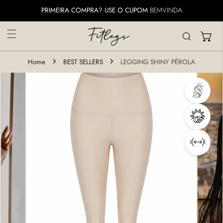
ARA O CONTEÚDO
PRIMEIRA COMPRA? USE O CUPOM
BEMVINDA
Home
BEST SELLERS
LEGGING SHINY PÉROLA
 INFORMAÇÕES DO PRODUTO