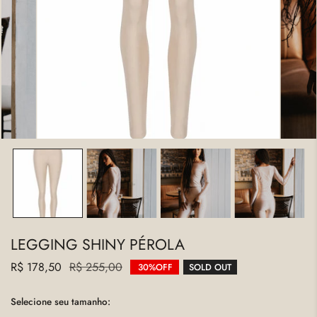
ABRA A MÍDIA NA VISUALIZAÇÃO DA GALERIA
LEGGING SHINY PÉROLA
Preço
R$ 178,50
Preço
R$ 255,00
30%
OFF
SOLD OUT
de
regular
venda
Selecione seu tamanho: