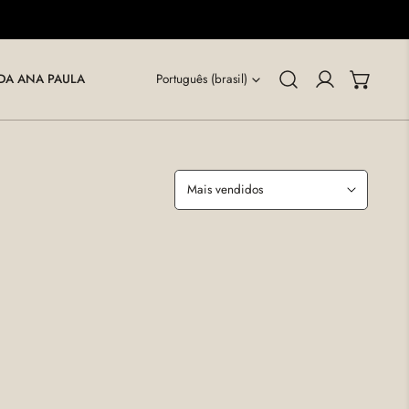
LINGUAGEM
DA ANA PAULA
Português (brasil)
minha conta
Ordenar
por: