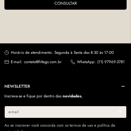
CONSULTAR
• Usar sabão neutro
Saiba mais em:
Políticas de Troca e Devolução
• Não torcer em máquina
• Secar à sombra.
Horário de atendimento:
Segunda à Sexta das 8:30 às 17:00
E-mail:
contato@fitlegs.com.br
WhatsApp:
(11) 97969-3781
NEWSLETTER
Inscreva-se e fique por dentro das
novidades.
E-
mail
Ao se inscrever você concorda com os termos de uso e política de