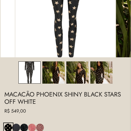
ABRA A MÍDIA NA VISUALIZAÇÃO DA GALERIA
MACACÃO PHOENIX SHINY BLACK STARS
OFF WHITE
Preço
R$ 549,00
regular