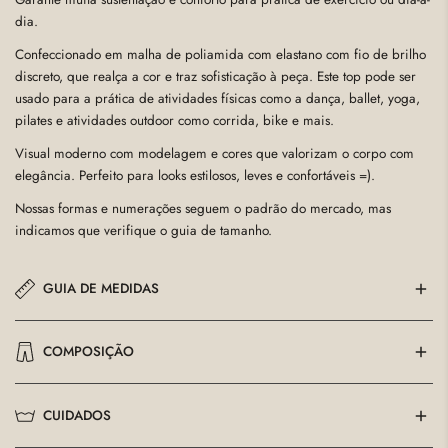
dia.
Confeccionado em malha de poliamida com elastano com fio de brilho
discreto, que realça a cor e traz sofisticação à peça. Este top pode ser
usado para a prática de atividades físicas como a dança, ballet, yoga,
pilates e atividades outdoor como corrida, bike e mais.
Visual moderno com modelagem e cores que valorizam o corpo com
elegância. Perfeito para looks estilosos, leves e confortáveis =).
Nossas formas e numerações seguem o padrão do mercado, mas
indicamos que verifique o guia de tamanho.
GUIA DE MEDIDAS
COMPOSIÇÃO
P
M
G
GG
BUSTO
75-83
84-93
94-100
104-115
78% poliamida 22% elastano
CUIDADOS