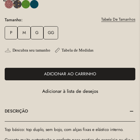
Tabela De Tamanhos
Tamanho:
P
M
G
GG
Descubra seu tamanho
Tabela de Medidas
ADICIONAR AO CARRINHO
Adicionar à lista de desejos
DESCRIÇÃO
Top básico: top duplo, sem bojo, com alças fixas e elástico interno.
Garante muita sustentação e conforto para pratica de exercício ou dia-a-