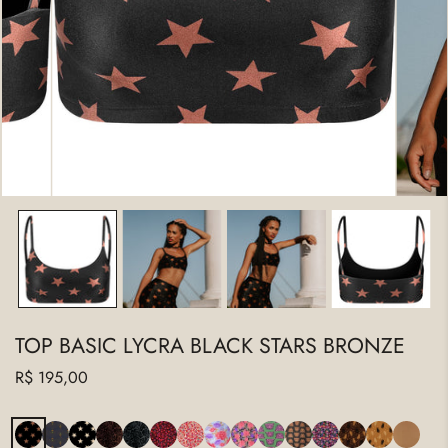
ABRA A MÍDIA NA VISUALIZAÇÃO DA GALERIA
TOP BASIC LYCRA BLACK STARS BRONZE
Preço
R$ 195,00
regular